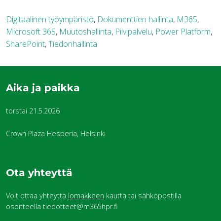
Digitaalinen työympäristö
,
Dokumenttien hallinta
,
M365
,
Microsoft 365
,
Muutoshallinta
,
Pilvipalvelu
,
Power Platform
,
SharePoint
,
Tiedonhallinta
Aika ja paikka
torstai 21.5.2026
Crown Plaza Hesperia, Helsinki
Ota yhteyttä
Voit ottaa yhteyttä
lomakkeen
kautta tai sähköpostilla
osoitteella tiedotteet@m365hpr.fi