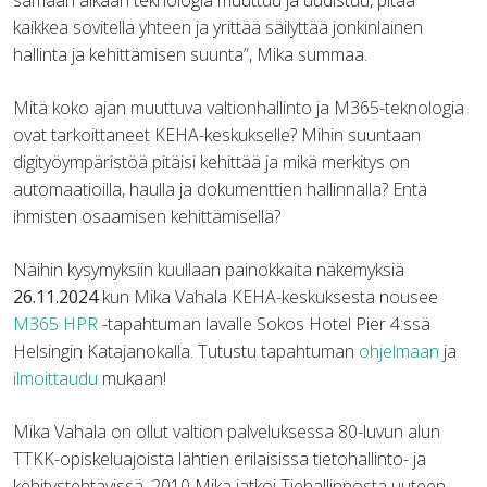
kaikkea sovitella yhteen ja yrittää säilyttää jonkinlainen
hallinta ja kehittämisen suunta”, Mika summaa.
Mitä koko ajan muuttuva valtionhallinto ja M365-teknologia
ovat tarkoittaneet KEHA-keskukselle? Mihin suuntaan
digityöympäristöä pitäisi kehittää ja mikä merkitys on
automaatioilla, haulla ja dokumenttien hallinnalla? Entä
ihmisten osaamisen kehittämisellä?
Näihin kysymyksiin kuullaan painokkaita näkemyksiä
26.11.2024
kun Mika Vahala KEHA-keskuksesta nousee
M365 HPR
-tapahtuman lavalle Sokos Hotel Pier 4:ssä
Helsingin Katajanokalla. Tutustu tapahtuman
ohjelmaan
ja
ilmoittaudu
mukaan!
Mika Vahala on ollut valtion palveluksessa 80-luvun alun
TTKK-opiskeluajoista lähtien erilaisissa tietohallinto- ja
kehitystehtävissä. 2010 Mika jatkoi Tiehallinnosta uuteen