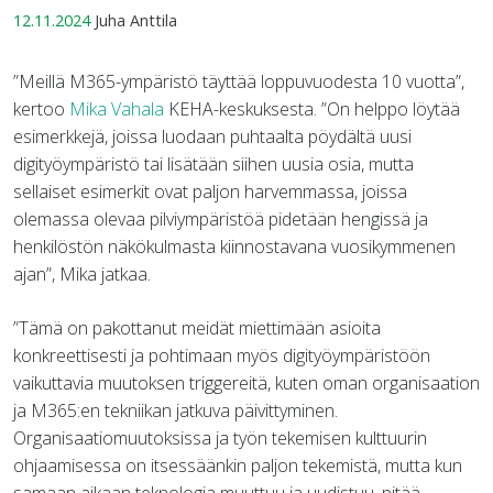
12.11.2024
Juha Anttila
”Meillä M365-ympäristö täyttää loppuvuodesta 10 vuotta”,
kertoo
Mika Vahala
KEHA-keskuksesta. ”On helppo löytää
esimerkkejä, joissa luodaan puhtaalta pöydältä uusi
digityöympäristö tai lisätään siihen uusia osia, mutta
sellaiset esimerkit ovat paljon harvemmassa, joissa
olemassa olevaa pilviympäristöä pidetään hengissä ja
henkilöstön näkökulmasta kiinnostavana vuosikymmenen
ajan”, Mika jatkaa.
”Tämä on pakottanut meidät miettimään asioita
konkreettisesti ja pohtimaan myös digityöympäristöön
vaikuttavia muutoksen triggereitä, kuten oman organisaation
ja M365:en tekniikan jatkuva päivittyminen.
Organisaatiomuutoksissa ja työn tekemisen kulttuurin
ohjaamisessa on itsessäänkin paljon tekemistä, mutta kun
samaan aikaan teknologia muuttuu ja uudistuu, pitää