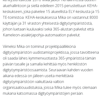
aluehallintoon ja siellä edelleen 2015 perustettuun KEHA-
keskukseen, joka palvelee 15 alueellista ELY-keskusta ja 15
TE-toimistoa. KEHA-keskuksessa Mika on vastannut 8000
käyttäjän ja 31 viraston yhteisestä digityöympäristöstä,
johon luetaan kuuluvaksi sekä 365-alustan palvelut että
Kameleon-asiakirjapohja-automaation palvelut.
Viimeksi Mika on toiminut projektipäällikkönä
digityöympäristön uudistamisprojektissa, jossa tavoitteena
oli saada lähes kymmenvuotiasta 365-ympäristöä tämän
päivän tasalle ja samalla kehittää myös henkilöstön
digityöympäristöosaamista. Seuraavan kahden vuoden
aikana edessä on jälleen useita merkittäviä
digityöympäristöön vaikuttavia valtion
organisaatiouudistuksia, joissa Mika tulee myös olemaan
mukana katsomassa digityöympäristöjen perään.