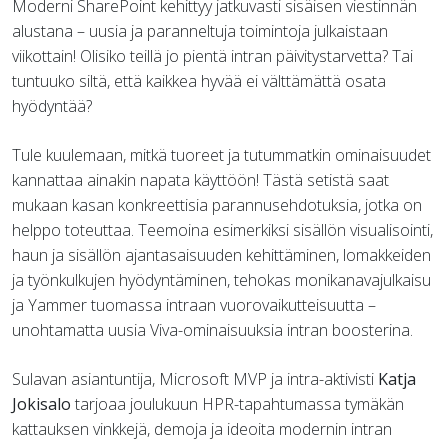
Moderni SharePoint kehittyy jatkuvasti sisäisen viestinnän
alustana – uusia ja paranneltuja toimintoja julkaistaan
viikottain! Olisiko teillä jo pientä intran päivitystarvetta? Tai
tuntuuko siltä, että kaikkea hyvää ei välttämättä osata
hyödyntää?
Tule kuulemaan, mitkä tuoreet ja tutummatkin ominaisuudet
kannattaa ainakin napata käyttöön! Tästä setistä saat
mukaan kasan konkreettisia parannusehdotuksia, jotka on
helppo toteuttaa. Teemoina esimerkiksi sisällön visualisointi,
haun ja sisällön ajantasaisuuden kehittäminen, lomakkeiden
ja työnkulkujen hyödyntäminen, tehokas monikanavajulkaisu
ja Yammer tuomassa intraan vuorovaikutteisuutta –
unohtamatta uusia Viva-ominaisuuksia intran boosterina.
Sulavan asiantuntija, Microsoft MVP ja intra-aktivisti
Katja
Jokisalo
tarjoaa joulukuun HPR-tapahtumassa tymäkän
kattauksen vinkkejä, demoja ja ideoita modernin intran