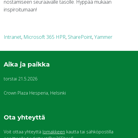
nostamiseen seuraavalle tasolle. Hyppää mukaan
inspiroitumaan!
Intranet
,
Microsoft 365 HPR
,
SharePoint
,
Yammer
Aika ja paikka
torstai 21.5.2026
Crown Plaza Hesperia, Helsinki
Ota yhteyttä
Voit ottaa yhteyttä
lomakkeen
kautta tai sähköpostilla