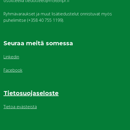
osoitteella tiedotteet@m365hpr.fi
Ryhmävaraukset ja muut lisätiedustelut onnistuvat myös
puhelimitse (+358 40 755 1199).
Seuraa meitä somessa
Linkedin
Facebook
Tietosuojaseloste
Tietoa evästeistä