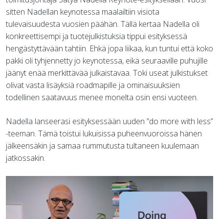
sitten Nadellan keynotessa maalailtiin visiota
tulevaisuudesta vuosien päähän. Tällä kertaa Nadella oli
konkreettisempi ja tuotejulkistuksia tippui esityksessä
hengästyttävään tahtiin. Ehkä jopa liikaa, kun tuntui että koko
pakki oli tyhjennetty jo keynotessa, eikä seuraaville puhujille
jäänyt enää merkittävää julkaistavaa. Toki useat julkistukset
olivat vasta lisäyksiä roadmapille ja ominaisuuksien
todellinen saatavuus menee monelta osin ensi vuoteen.
Nadella lanseerasi esityksessään uuden ”do more with less”
-teeman. Tämä toistui lukuisissa puheenvuoroissa hänen
jälkeensäkin ja samaa rummutusta tultaneen kuulemaan
jatkossakin.