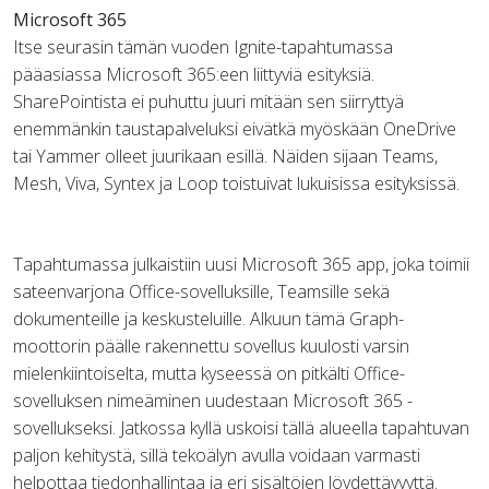
Microsoft 365
Itse seurasin tämän vuoden Ignite-tapahtumassa
pääasiassa Microsoft 365:een liittyviä esityksiä.
SharePointista ei puhuttu juuri mitään sen siirryttyä
enemmänkin taustapalveluksi eivätkä myöskään OneDrive
tai Yammer olleet juurikaan esillä. Näiden sijaan Teams,
Mesh, Viva, Syntex ja Loop toistuivat lukuisissa esityksissä.
Tapahtumassa julkaistiin uusi Microsoft 365 app, joka toimii
sateenvarjona Office-sovelluksille, Teamsille sekä
dokumenteille ja keskusteluille. Alkuun tämä Graph-
moottorin päälle rakennettu sovellus kuulosti varsin
mielenkiintoiselta, mutta kyseessä on pitkälti Office-
sovelluksen nimeäminen uudestaan Microsoft 365 -
sovellukseksi. Jatkossa kyllä uskoisi tällä alueella tapahtuvan
paljon kehitystä, sillä tekoälyn avulla voidaan varmasti
helpottaa tiedonhallintaa ja eri sisältöjen löydettävyyttä.