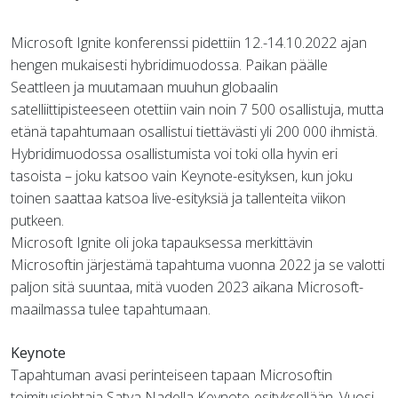
Microsoft Ignite konferenssi pidettiin 12.-14.10.2022 ajan
hengen mukaisesti hybridimuodossa. Paikan päälle
Seattleen ja muutamaan muuhun globaalin
satelliittipisteeseen otettiin vain noin 7 500 osallistuja, mutta
etänä tapahtumaan osallistui tiettävästi yli 200 000 ihmistä.
Hybridimuodossa osallistumista voi toki olla hyvin eri
tasoista – joku katsoo vain Keynote-esityksen, kun joku
toinen saattaa katsoa live-esityksiä ja tallenteita viikon
putkeen.
Microsoft Ignite oli joka tapauksessa merkittävin
Microsoftin järjestämä tapahtuma vuonna 2022 ja se valotti
paljon sitä suuntaa, mitä vuoden 2023 aikana Microsoft-
maailmassa tulee tapahtumaan.
Keynote
Tapahtuman avasi perinteiseen tapaan Microsoftin
toimitusjohtaja Satya Nadella Keynote-esityksellään. Vuosi