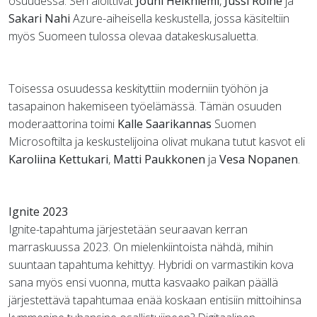
osuudessa. Sen aloittivat
Jouni Heikniemi
,
Jussi Roine
ja
Sakari Nahi
Azure-aiheisella keskustella, jossa käsiteltiin
myös Suomeen tulossa olevaa datakeskusaluetta.
Toisessa osuudessa keskityttiin moderniin työhön ja
tasapainon hakemiseen työelämässä. Tämän osuuden
moderaattorina toimi
Kalle Saarikannas
Suomen
Microsoftilta ja keskustelijoina olivat mukana tutut kasvot eli
Karoliina Kettukari
,
Matti Paukkonen
ja
Vesa Nopanen
.
Ignite 2023
Ignite-tapahtuma järjestetään seuraavan kerran
marraskuussa 2023. On mielenkiintoista nähdä, mihin
suuntaan tapahtuma kehittyy. Hybridi on varmastikin kova
sana myös ensi vuonna, mutta kasvaako paikan päällä
järjestettävä tapahtumaa enää koskaan entisiin mittoihinsa