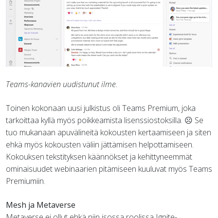
Teams-kanavien uudistunut ilme.
Toinen kokonaan uusi julkistus oli Teams Premium, joka
tarkoittaa kyllä myös poikkeamista lisenssiostoksilla. ☹ Se
tuo mukanaan apuvälineitä kokousten kertaamiseen ja siten
ehkä myös kokousten väliin jättämisen helpottamiseen.
Kokouksen tekstityksen käännökset ja kehittyneemmät
ominaisuudet webinaarien pitämiseen kuuluvat myös Teams
Premiumiin.
Mesh ja Metaverse
Metaverse ei ollut ehkä niin isossa roolissa Ignite-