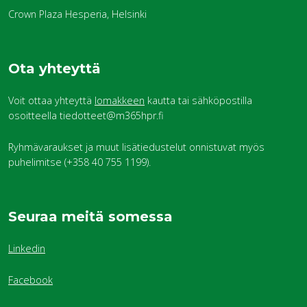
Crown Plaza Hesperia, Helsinki
Ota yhteyttä
Voit ottaa yhteyttä
lomakkeen
kautta tai sähköpostilla
osoitteella tiedotteet@m365hpr.fi
Ryhmävaraukset ja muut lisätiedustelut onnistuvat myös
puhelimitse (+358 40 755 1199).
Seuraa meitä somessa
Linkedin
Facebook