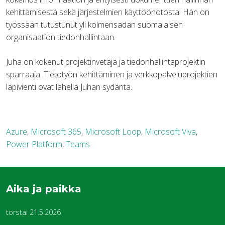
kehittämisestä sekä järjestelmien käyttöönotosta. Hän on
työssään tutustunut yli kolmensadan suomalaisen
organisaation tiedonhallintaan.
Juha on kokenut projektinvetäjä ja tiedonhallintaprojektin
sparraaja. Tietotyön kehittäminen ja verkkopalveluprojektien
läpivienti ovat lähellä Juhan sydäntä.
Azure
,
Microsoft 365
,
Microsoft Loop
,
Microsoft Viva
,
Power Platform
,
Teams
Aika ja paikka
torstai 21.5.2026