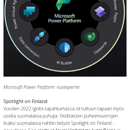
Microsoft Power Platform -tuoteperhe
Spotlight on Finland
Vuoden 2022 Ignite-tapahtumassa oli tuttuun tapaan myös
useita suomalaisia puhujia. Yksittäisten puheenvuorojen
lisäksi suomalaisia nähtiin tietysti Spotlight on Finland -