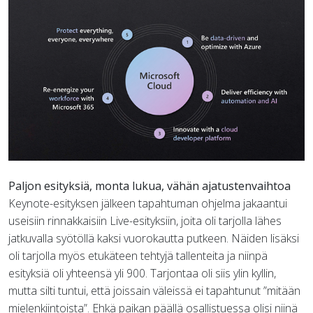
Paljon esityksiä, monta lukua, vähän ajatustenvaihtoa
Keynote-esityksen jälkeen tapahtuman ohjelma jakaantui
useisiin rinnakkaisiin Live-esityksiin, joita oli tarjolla lähes
jatkuvalla syötöllä kaksi vuorokautta putkeen. Näiden lisäksi
oli tarjolla myös etukäteen tehtyjä tallenteita ja niinpä
esityksiä oli yhteensä yli 900. Tarjontaa oli siis ylin kyllin,
mutta silti tuntui, että joissain väleissä ei tapahtunut ”mitään
mielenkiintoista”. Ehkä paikan päällä osallistuessa olisi niinä