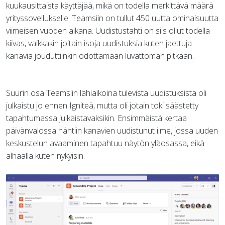
kuukausittaista käyttäjää, mikä on todella merkittävä määrä
yrityssovellukselle. Teamsiin on tullut 450 uutta ominaisuutta
viimeisen vuoden aikana. Uudistustahti on siis ollut todella
kiivas, vaikkakin joitain isoja uudistuksia kuten jaettuja
kanavia jouduttiinkin odottamaan luvattoman pitkään.
Suurin osa Teamsiin lähiaikoina tulevista uudistuksista oli
julkaistu jo ennen Igniteä, mutta oli jotain toki säästetty
tapahtumassa julkaistavaksikin. Ensimmäistä kertaa
päivänvalossa nähtiin kanavien uudistunut ilme, jossa uuden
keskustelun avaaminen tapahtuu näytön yläosassa, eikä
alhaalla kuten nykyisin.