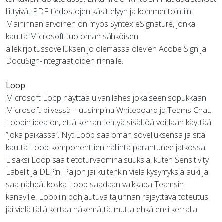
liittyivät PDF-tiedostojen käsittelyyn ja kommentointiin.
Maininnan arvoinen on myös Syntex eSignature, jonka
kautta Microsoft tuo oman sähköisen
allekirjoitussovelluksen jo olemassa olevien Adobe Sign ja
DocuSign-integraatioiden rinnalle.
Loop
Microsoft Loop näyttää uivan lähes jokaiseen sopukkaan
Microsoft-pilvessä – uusimpina Whiteboard ja Teams Chat.
Loopin idea on, että kerran tehtyä sisältöä voidaan käyttää
”joka paikassa”. Nyt Loop saa oman sovelluksensa ja sitä
kautta Loop-komponenttien hallinta parantunee jatkossa.
Lisäksi Loop saa tietoturvaominaisuuksia, kuten Sensitivity
Labelit ja DLP:n. Paljon jäi kuitenkin vielä kysymyksiä auki ja
saa nähdä, koska Loop saadaan vaikkapa Teamsin
kanaville. Loop:iin pohjautuva tajunnan räjäyttävä toteutus
jäi vielä tällä kertaa näkemättä, mutta ehkä ensi kerralla.