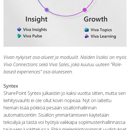
Vivan nykyiset osa-alueet ja moduulit. Näiden lisäksi on myös
Viva Connections sekä Viva Sales, joka kuuluu uuteen ”Role-
based experiences” osa-alueeseen.
Syntex
SharePoint Syntex julkaistiin jo kaksi vuotta sitten, mutta sen
kehitysvauhti ei ole ollut kovin nopeaa. Nyt on laitettu
hieman lisää pökköä pesään sisällönhallinnan
automatisointiin. Sisällön ymmärtämiseen käytetään
tekoälyä ja tästä voi hyötyä vaikkapa sopimustenhallinnassa
tai kuvien luokittelussa. Ehkä mielenkiintoisimmat uudistukset