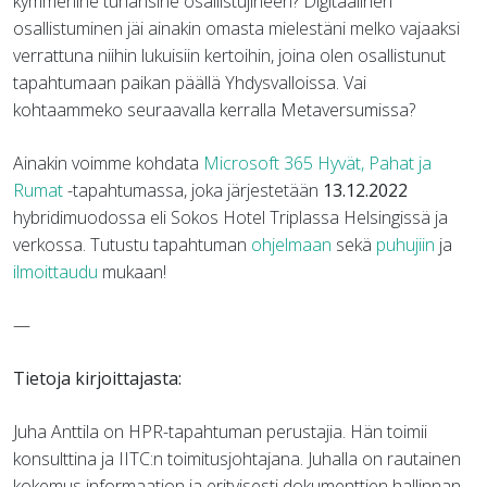
kymmenine tuhansine osallistujineen? Digitaalinen
osallistuminen jäi ainakin omasta mielestäni melko vajaaksi
verrattuna niihin lukuisiin kertoihin, joina olen osallistunut
tapahtumaan paikan päällä Yhdysvalloissa. Vai
kohtaammeko seuraavalla kerralla Metaversumissa?
Ainakin voimme kohdata
Microsoft 365 Hyvät, Pahat ja
Rumat
-tapahtumassa, joka järjestetään
13.12.2022
hybridimuodossa eli Sokos Hotel Triplassa Helsingissä ja
verkossa. Tutustu tapahtuman
ohjelmaan
sekä
puhujiin
ja
ilmoittaudu
mukaan!
—
Tietoja kirjoittajasta:
Juha Anttila on HPR-tapahtuman perustajia. Hän toimii
konsulttina ja IITC:n toimitusjohtajana. Juhalla on rautainen
kokemus informaation ja erityisesti dokumenttien hallinnan