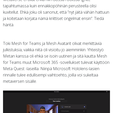
tapahtumassa kuin ennakkopöhinän perusteella olisi
kuvitellut. Ehkä joku oli sanonut, että ”nyt jäitä vähän hattuun
ja koitetaan korjata nämä kriittiset ongelmat ensin”. Tiedä
häntä.
Toki Mesh for Teams ja Mesh Avatarit olivat merkittäviä
julkistuksia, vaikka niitä oli visioitu jo aiemminkin. Yhteistyö
Metan kanssa oli ehkä se isoin uutinen ja sitä kautta Mesh
for Teams muut Microsoft 365 -sovellukset tulevat käyttöön
Meta Quest -laseilla. Niinpä Microsoft Hololens-lasien
rinnalle tulee edullisempi vaihtoehto, joilla voi sukeltaa
metaversen sisälle.