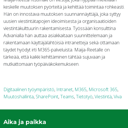
keskelle muutoksen pyörteitä ja kehittää toimintaa rohkeasti.
Hän on innostava muutoksen suunnannäyttäjä, joka syttyy
uusien viestintätapojen ideoimisesta ja organisaatioiden
viestintäkulttuurin rakentamisesta. Työssään konsulttina
Advanialla hän auttaa asiakkaitaan suunnittelemaan ja
rakentamaan käyttäjälähtöisiä intranetteja sekä ottamaan
täydet hyödyt irti M365-palveluista. Maija-Reetalle on
tärkeää, että kaikki kehittäminen tähtää sujuvaan ja
mutkattomaan työpäiväkokemukseen.
Digitaalinen työympäristö
,
Intranet
,
M365
,
Microsoft 365
,
Muutoshallinta
,
SharePoint
,
Teams
,
Tietotyö
,
Viestintä
,
Viva
Aika ja paikka