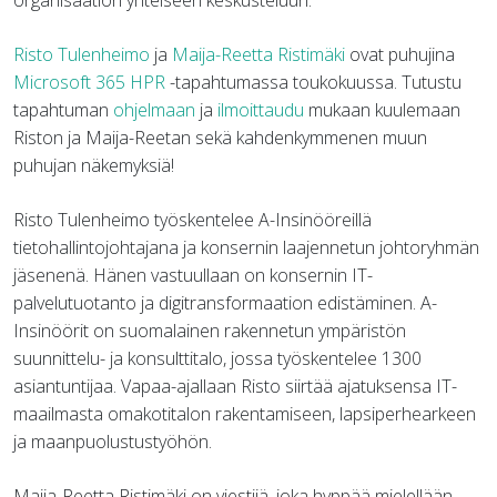
Risto Tulenheimo
ja
Maija-Reetta Ristimäki
ovat puhujina
Microsoft 365 HPR
-tapahtumassa toukokuussa. Tutustu
tapahtuman
ohjelmaan
ja
ilmoittaudu
mukaan kuulemaan
Riston ja Maija-Reetan sekä kahdenkymmenen muun
puhujan näkemyksiä!
Risto Tulenheimo työskentelee A-Insinööreillä
tietohallintojohtajana ja konsernin laajennetun johtoryhmän
jäsenenä. Hänen vastuullaan on konsernin IT-
palvelutuotanto ja digitransformaation edistäminen. A-
Insinöörit on suomalainen rakennetun ympäristön
suunnittelu- ja konsulttitalo, jossa työskentelee 1300
asiantuntijaa. Vapaa-ajallaan Risto siirtää ajatuksensa IT-
maailmasta omakotitalon rakentamiseen, lapsiperhearkeen
ja maanpuolustustyöhön.
Maija-Reetta Ristimäki on viestijä, joka hyppää mielellään