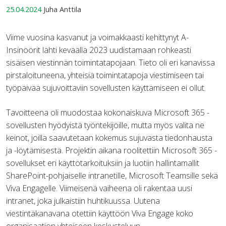
25.04.2024
Juha Anttila
Viime vuosina kasvanut ja voimakkaasti kehittynyt A-
Insinöörit lähti keväällä 2023 uudistamaan rohkeasti
sisäisen viestinnän toimintatapojaan. Tieto oli eri kanavissa
pirstaloituneena, yhteisiä toimintatapoja viestimiseen tai
työpäivää sujuvoittaviin sovellusten käyttämiseen ei ollut.
Tavoitteena oli muodostaa kokonaiskuva Microsoft 365 -
sovellusten hyödyistä työntekijöille, mutta myös valita ne
keinot, joilla saavutetaan kokemus sujuvasta tiedonhausta
ja -löytämisestä. Projektin aikana roolitettiin Microsoft 365 -
sovellukset eri käyttötarkoituksiin ja luotiin hallintamallit
SharePoint-pohjaiselle intranetille, Microsoft Teamsille sekä
Viva Engagelle. Viimeisenä vaiheena oli rakentaa uusi
intranet, joka julkaistiin huhtikuussa. Uutena
viestintäkanavana otettiin käyttöön Viva Engage koko
organisaation yhteiseen keskusteluun.