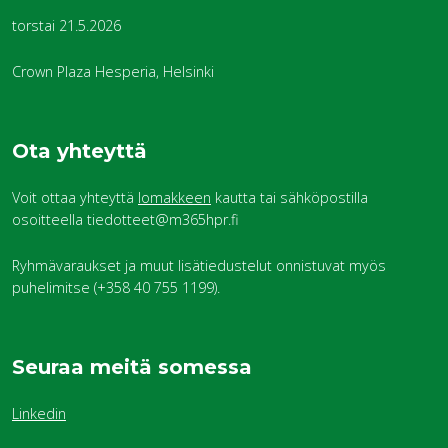
torstai 21.5.2026
Crown Plaza Hesperia, Helsinki
Ota yhteyttä
Voit ottaa yhteyttä
lomakkeen
kautta tai sähköpostilla
osoitteella tiedotteet@m365hpr.fi
Ryhmävaraukset ja muut lisätiedustelut onnistuvat myös
puhelimitse (+358 40 755 1199).
Seuraa meitä somessa
Linkedin