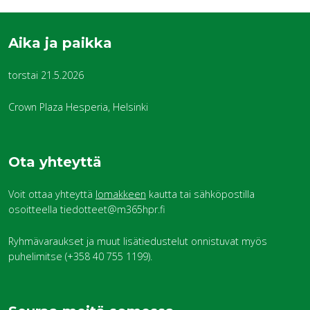
Aika ja paikka
torstai 21.5.2026
Crown Plaza Hesperia, Helsinki
Ota yhteyttä
Voit ottaa yhteyttä
lomakkeen
kautta tai sähköpostilla
osoitteella tiedotteet@m365hpr.fi
Ryhmävaraukset ja muut lisätiedustelut onnistuvat myös
puhelimitse (+358 40 755 1199).