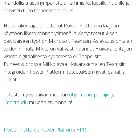
mahdollisia asuinympäristöjä ikäihmisille, lapsille, nuorille ja
erityisen tuen tarpeessa oleville”.
Hoivarakentajat on ottanut Power Platformin laajaan
käyttöön liiketoiminnan ytimenä ja vienyt toteutuksen
päivittäiseen työhön Microsoft Teamsiin. Asiakkuusjohtajan
töiden rinnalla Mikko on vahvasti liidannut Hoivarakentajien
visiota digitaalisesta sydämestä eli Taapelista.
Puheenvuorossa Mikko avaa Hoivarakentajien Teamsiin
integroidun Power Platform -toteutuksen hyvät, pahat ja
rumat.
Tutustu myös päivän muuhun
ohjelmaan
,
puhujiin
ja
ilmoittaudu
mukaan etuhinnalla!
Power Platform
,
Power Platform HPR