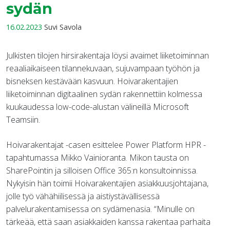
sydän
16.02.2023
Suvi Savola
Julkisten tilojen hirsirakentaja löysi avaimet liiketoiminnan
reaaliaikaiseen tilannekuvaan, sujuvampaan työhön ja
bisneksen kestävään kasvuun. Hoivarakentajien
liiketoiminnan digitaalinen sydän rakennettiin kolmessa
kuukaudessa low-code-alustan välineillä Microsoft
Teamsiin.
Hoivarakentajat -casen esittelee Power Platform HPR -
tapahtumassa Mikko Vainioranta. Mikon tausta on
SharePointin ja silloisen Office 365:n konsultoinnissa.
Nykyisin hän toimii Hoivarakentajien asiakkuusjohtajana,
jolle työ vähähiilisessä ja aistiystävällisessä
palvelurakentamisessa on sydämenasia. “Minulle on
tärkeää, että saan asiakkaiden kanssa rakentaa parhaita