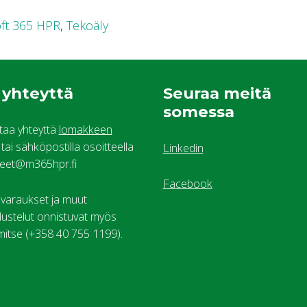
ft 365 HPR
,
Tekoäly
 yhteyttä
Seuraa meitä
somessa
ttaa yhteyttä
lomakkeen
tai sähköpostilla osoitteella
Linkedin
teet@m365hpr.fi
Facebook
araukset ja muut
edustelut onnistuvat myös
mitse (+358 40 755 1199).