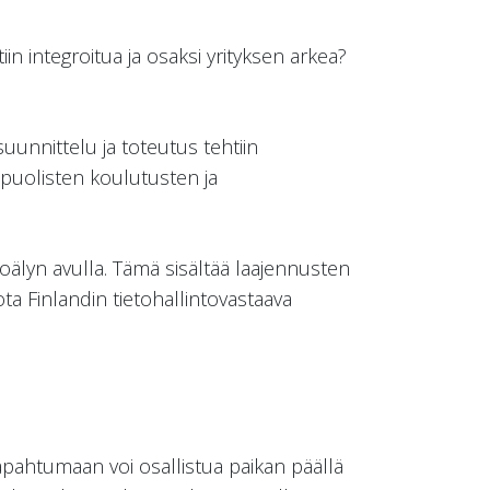
in integroitua ja osaksi yrityksen arkea?
uunnittelu ja toteutus tehtiin
ipuolisten koulutusten ja
koälyn avulla. Tämä sisältää laajennusten
ta Finlandin tietohallintovastaava
pahtumaan voi osallistua paikan päällä