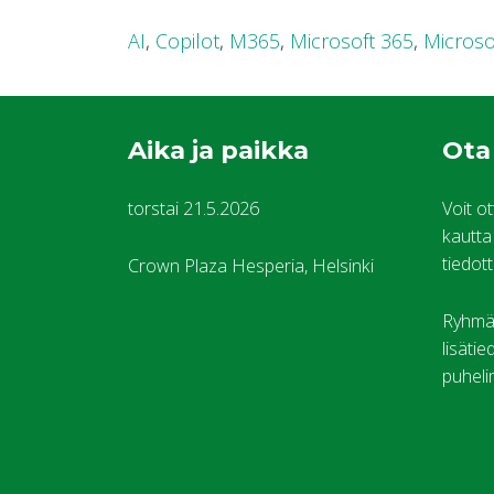
AI
,
Copilot
,
M365
,
Microsoft 365
,
Microso
Aika ja paikka
Ota
torstai 21.5.2026
Voit o
kautta 
tiedot
Crown Plaza Hesperia, Helsinki
Ryhmäv
lisäti
puheli