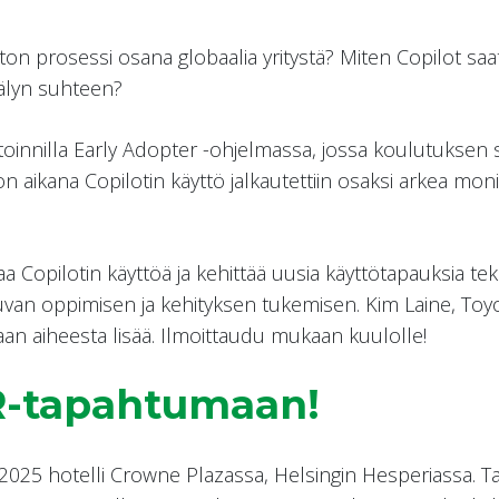
on prosessi osana globaalia yritystä? Miten Copilot saati
oälyn suhteen?
toinnilla Early Adopter -ohjelmassa, jossa koulutuksen s
 aikana Copilotin käyttö jalkautettiin osaksi arkea mon
a Copilotin käyttöä ja kehittää uusia käyttötapauksia te
uvan oppimisen ja kehityksen tukemisen. Kim Laine, Toyo
 aiheesta lisää. Ilmoittaudu mukaan kuulolle!
-tapahtumaan!
025 hotelli Crowne Plazassa, Helsingin Hesperiassa. Ta