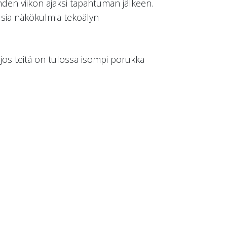
hden viikon ajaksi tapahtuman jälkeen.
usia näkökulmia tekoälyn
os teitä on tulossa isompi porukka