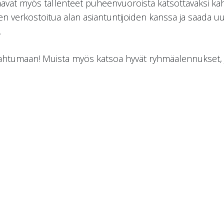
t saavat myös tallenteet puheenvuoroista katsottavaksi ka
n verkostoitua alan asiantuntijoiden kanssa ja saada u
.
htumaan! Muista myös katsoa hyvät ryhmäalennukset, j