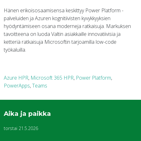
Hänen erikoisosaamisensa keskittyy Power Platform -
palveluiden ja Azuren kognitiivisten kyvykkyyksien
hyödyntämiseen osana moderneja ratkaisuja. Markuksen
tavoitteena on luoda Valtin asiakkaille innovatiivisia ja
ketteriä ratkaisuja Microsoftin tarjoamilla low-code
työkaluilla.
Azure HPR
,
Microsoft 365 HPR
,
Power Platform
,
PowerApps
,
Teams
Aika ja paikka
torstai 21.5.2026