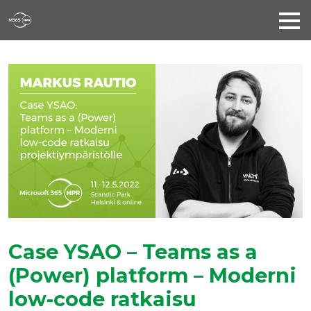
Case YSAO – Teams as a
(Power) platform – Moderni
low-code ratkaisu