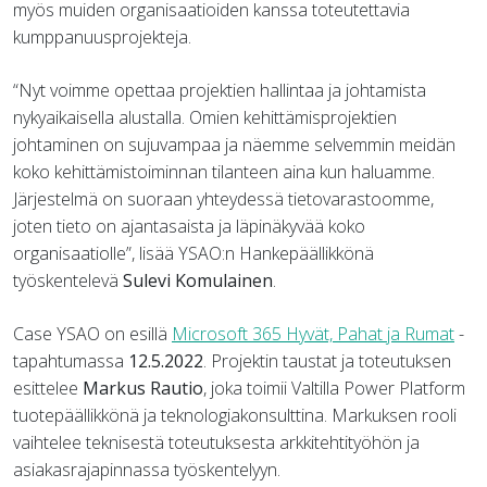
myös muiden organisaatioiden kanssa toteutettavia
kumppanuusprojekteja.
“Nyt voimme opettaa projektien hallintaa ja johtamista
nykyaikaisella alustalla. Omien kehittämisprojektien
johtaminen on sujuvampaa ja näemme selvemmin meidän
koko kehittämistoiminnan tilanteen aina kun haluamme.
Järjestelmä on suoraan yhteydessä tietovarastoomme,
joten tieto on ajantasaista ja läpinäkyvää koko
organisaatiolle”, lisää YSAO:n Hankepäällikkönä
työskentelevä
Sulevi Komulainen
.
Case YSAO on esillä
Microsoft 365 Hyvät, Pahat ja Rumat
-
tapahtumassa
12.5.2022
. Projektin taustat ja toteutuksen
esittelee
Markus Rautio
, joka toimii Valtilla Power Platform
tuotepäällikkönä ja teknologiakonsulttina. Markuksen rooli
vaihtelee teknisestä toteutuksesta arkkitehtityöhön ja
asiakasrajapinnassa työskentelyyn.