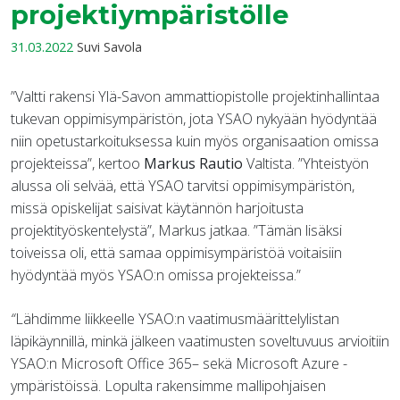
projektiympäristölle
31.03.2022
Suvi Savola
”Valtti rakensi Ylä-Savon ammattiopistolle projektinhallintaa
tukevan oppimisympäristön, jota YSAO nykyään hyödyntää
niin opetustarkoituksessa kuin myös organisaation omissa
projekteissa”, kertoo
Markus Rautio
Valtista. ”Yhteistyön
alussa oli selvää, että YSAO tarvitsi oppimisympäristön,
missä opiskelijat saisivat käytännön harjoitusta
projektityöskentelystä”, Markus jatkaa. ”Tämän lisäksi
toiveissa oli, että samaa oppimisympäristöä voitaisiin
hyödyntää myös YSAO:n omissa projekteissa.”
“
Lähdimme liikkeelle YSAO:n vaatimusmäärittelylistan
läpikäynnillä, minkä jälkeen vaatimusten soveltuvuus arvioitiin
YSAO:n Microsoft Office 365– sekä Microsoft Azure -
ympäristöissä. Lopulta rakensimme mallipohjaisen