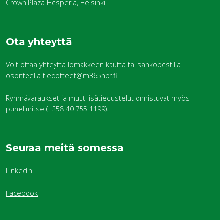
Crown Plaza Hesperia, Helsinki
Ota yhteyttä
Voit ottaa yhteyttä
lomakkeen
kautta tai sähköpostilla
osoitteella tiedotteet@m365hpr.fi
Ryhmävaraukset ja muut lisätiedustelut onnistuvat myös
puhelimitse (+358 40 755 1199).
Seuraa meitä somessa
Linkedin
Facebook