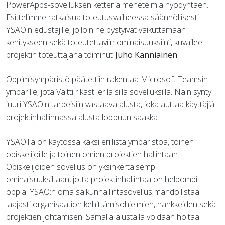
PowerApps-sovelluksen ketteriä menetelmiä hyödyntäen.
Esittelimme ratkaisua toteutusvaiheessa säännöllisesti
YSAO:n edustajille, jolloin he pystyivät vaikuttamaan
kehitykseen sekä toteutettaviin ominaisuuksiin”, kuvailee
projektin toteuttajana toiminut
Juho Kanniainen
.
Oppimisympäristö päätettiin rakentaa Microsoft Teamsin
ympärille, jota Valtti rikasti erilaisilla sovelluksilla. Näin syntyi
juuri YSAO:n tarpeisiin vastaava alusta, joka auttaa käyttäjiä
projektinhallinnassa alusta loppuun saakka.
YSAO:lla on käytössä kaksi erillistä ympäristöä, toinen
opiskelijoille ja toinen omien projektien hallintaan.
Opiskelijoiden sovellus on yksinkertaisempi
ominaisuuksiltaan, jotta projektinhallintaa on helpompi
oppia. YSAO:n oma salkunhallintasovellus mahdollistaa
laajasti organisaation kehittämisohjelmien, hankkeiden sekä
projektien johtamisen. Samalla alustalla voidaan hoitaa