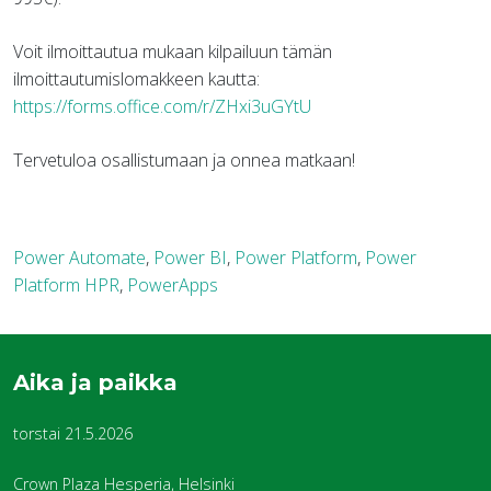
Voit ilmoittautua mukaan kilpailuun tämän
ilmoittautumislomakkeen kautta:
https://forms.office.com/r/ZHxi3uGYtU
Tervetuloa osallistumaan ja onnea matkaan!
Power Automate
,
Power BI
,
Power Platform
,
Power
Platform HPR
,
PowerApps
Aika ja paikka
torstai 21.5.2026
Crown Plaza Hesperia, Helsinki