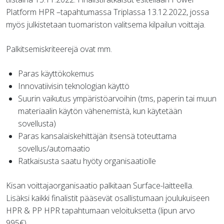
Platform HPR –tapahtumassa Triplassa 13.12.2022, jossa
myös julkistetaan tuomariston valitsema kilpailun voittaja.
Palkitsemiskriteerejä ovat mm.
Paras käyttökokemus
Innovatiivisin teknologian käyttö
Suurin vaikutus ympäristöarvoihin (tms, paperin tai muun
materiaalin käytön vähenemistä, kun käytetään
sovellusta)
Paras kansalaiskehittäjän itsensä toteuttama
sovellus/automaatio
Ratkaisusta saatu hyöty organisaatiolle
Kisan voittajaorganisaatio palkitaan Surface-laitteella.
Lisäksi kaikki finalistit pääsevät osallistumaan joulukuiseen
HPR & PP HPR tapahtumaan veloituksetta (lipun arvo
995€).