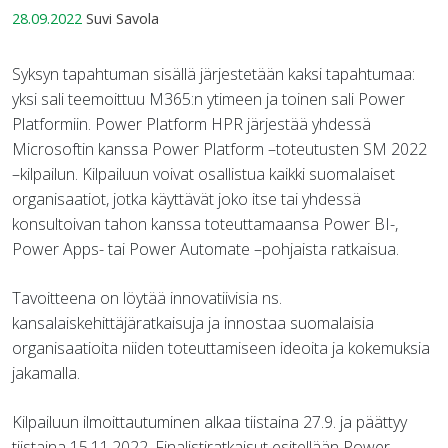
28.09.2022
Suvi Savola
Syksyn tapahtuman sisällä järjestetään kaksi tapahtumaa:
yksi sali teemoittuu M365:n ytimeen ja toinen sali Power
Platformiin. Power Platform HPR järjestää yhdessä
Microsoftin kanssa Power Platform –toteutusten SM 2022
–kilpailun. Kilpailuun voivat osallistua kaikki suomalaiset
organisaatiot, jotka käyttävät joko itse tai yhdessä
konsultoivan tahon kanssa toteuttamaansa Power BI-,
Power Apps- tai Power Automate –pohjaista ratkaisua.
Tavoitteena on löytää innovatiivisia ns.
kansalaiskehittäjäratkaisuja ja innostaa suomalaisia
organisaatioita niiden toteuttamiseen ideoita ja kokemuksia
jakamalla.
Kilpailuun ilmoittautuminen alkaa tiistaina 27.9. ja päättyy
tiistaina 15.11.2022. Finalistiratkaisut esitellään Power