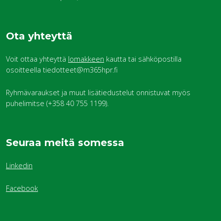
Ota yhteyttä
Voit ottaa yhteyttä
lomakkeen
kautta tai sähköpostilla
osoitteella tiedotteet@m365hpr.fi
Ryhmävaraukset ja muut lisätiedustelut onnistuvat myös
puhelimitse (+358 40 755 1199).
Seuraa meitä somessa
Linkedin
Facebook