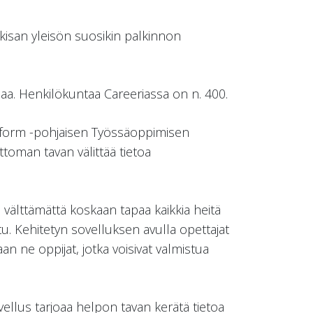
-kisan yleisön suosikin palkinnon
jaa. Henkilökuntaa Careeriassa on n. 400.
atform -pohjaisen Työssäoppimisen
ttoman tavan välittää tietoa
 välttämättä koskaan tapaa kaikkia heitä
stu. Kehitetyn sovelluksen avulla opettajat
aan ne oppijat, jotka voisivat valmistua
vellus tarjoaa helpon tavan kerätä tietoa