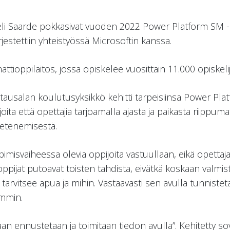
 Meeli Saarde pokkasivat vuoden 2022 Power Platform SM 
jestettiin yhteistyössä Microsoftin kanssa.
ioppilaitos, jossa opiskelee vuosittain 11.000 opiskeli
htausalan koulutusyksikkö kehitti tarpeisiinsa Power Pl
ita että opettajia tarjoamalla ajasta ja paikasta riippuma
 etenemisestä.
imisvaiheessa olevia oppijoita vastuullaan, eikä opettaja
tä oppijat putoavat toisten tahdista, eivätkä koskaan valmi
 tarvitsee apua ja mihin. Vastaavasti sen avulla tunnistet
ammin.
aan ennustetaan ja toimitaan tiedon avulla”. Kehitetty so