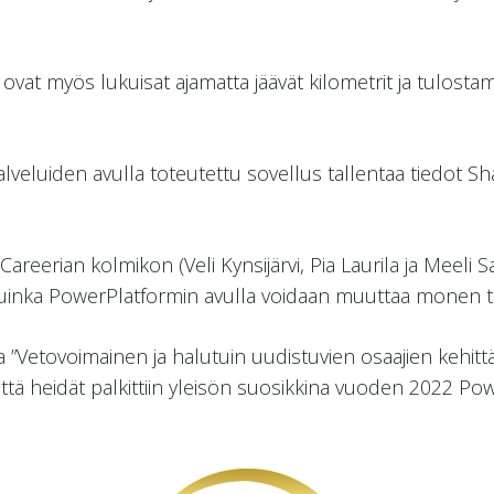
vat myös lukuisat ajamatta jäävät kilometrit ja tulostama
luiden avulla toteutettu sovellus tallentaa tiedot Shar
i Careerian kolmikon (Veli Kynsijärvi, Pia Laurila ja Meeli 
 kuinka PowerPlatformin avulla voidaan muuttaa monen to
a ”Vetovoimainen ja halutuin uudistuvien osaajien kehitt
ttä heidät palkittiin yleisön suosikkina vuoden 2022 Pow