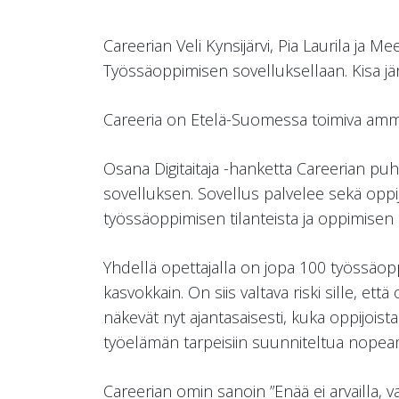
Careerian Veli Kynsijärvi, Pia Laurila ja
Työssäoppimisen sovelluksellaan. Kisa jär
Careeria on Etelä-Suomessa toimiva ammatt
Osana Digitaitaja -hanketta Careerian pu
sovelluksen. Sovellus palvelee sekä oppijo
työssäoppimisen tilanteista ja oppimisen
Yhdellä opettajalla on jopa 100 työssäopp
kasvokkain. On siis valtava riski sille, et
näkevät nyt ajantasaisesti, kuka oppijoista
työelämän tarpeisiin suunniteltua nope
Careerian omin sanoin ”Enää ei arvailla, v