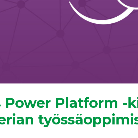
Power Platform -ki
eerian työssäoppimi