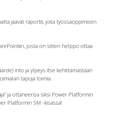
tta jäävät raportit, joita työssäoppimisen
ePointiin, josta on sitten helppo ottaa
Saarde) into ja ylpeys itse kehittämästään
imialan tapoja toimia.
äjä” ja ottaneensa siksi Power Platformin
er Platformin SM -kisassa!