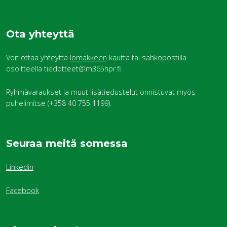
Ota yhteyttä
Voit ottaa yhteyttä
lomakkeen
kautta tai sähköpostilla
osoitteella tiedotteet@m365hpr.fi
Ryhmävaraukset ja muut lisätiedustelut onnistuvat myös
puhelimitse (+358 40 755 1199).
Seuraa meitä somessa
Linkedin
Facebook