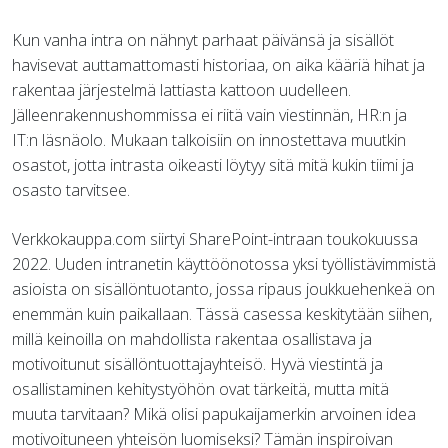
Kun vanha intra on nähnyt parhaat päivänsä ja sisällöt
havisevat auttamattomasti historiaa, on aika kääriä hihat ja
rakentaa järjestelmä lattiasta kattoon uudelleen.
Jälleenrakennushommissa ei riitä vain viestinnän, HR:n ja
IT:n läsnäolo. Mukaan talkoisiin on innostettava muutkin
osastot, jotta intrasta oikeasti löytyy sitä mitä kukin tiimi ja
osasto tarvitsee.
Verkkokauppa.com siirtyi SharePoint-intraan toukokuussa
2022. Uuden intranetin käyttöönotossa yksi työllistävimmistä
asioista on sisällöntuotanto, jossa ripaus joukkuehenkeä on
enemmän kuin paikallaan. Tässä casessa keskitytään siihen,
millä keinoilla on mahdollista rakentaa osallistava ja
motivoitunut sisällöntuottajayhteisö. Hyvä viestintä ja
osallistaminen kehitystyöhön ovat tärkeitä, mutta mitä
muuta tarvitaan? Mikä olisi papukaijamerkin arvoinen idea
motivoituneen yhteisön luomiseksi? Tämän inspiroivan