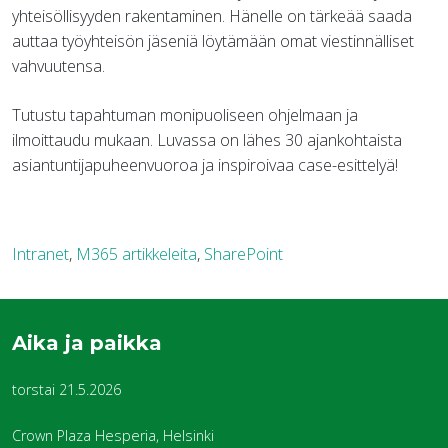
yhteisöllisyyden rakentaminen. Hänelle on tärkeää saada
auttaa työyhteisön jäseniä löytämään omat viestinnälliset
vahvuutensa.
Tutustu tapahtuman monipuoliseen ohjelmaan ja
ilmoittaudu mukaan. Luvassa on lähes 30 ajankohtaista
asiantuntijapuheenvuoroa ja inspiroivaa case-esittelyä!
Intranet
,
M365 artikkeleita
,
SharePoint
Aika ja paikka
torstai 21.5.2026
Crown Plaza Hesperia, Helsinki