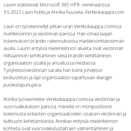
casen esittelevät Microsoft 365 HPR -seminaarissa
9.5.2023 Lauri Kutila ja Annika Kuusela, Verkkokauppa.com.
Lauri on työskennellyt pitkän uran Verkkokauppa.comissa
markkinoinnin ja viestinnän parissa. Hän omaa laajan
kokemuksen brändin rakennuksesta markkinointiviestinnän
avulla. Laurin erityisiä mielenkiinnon alueita ovat viestinnän
mittaamisen kehittäminen sekä brändin kehittäminen
organisaation sisällä ja ansaitussa mediassa.
Työyhteisöviestinnän saralla hän toimii johdetun
keskustelun ja läpi organisaation tapahtuvan dialogin
puolestapuhujana.
Annika työskentelee Verkkokauppa.comissa viestinnän ja
vuorovaikutuksen parissa. Hänellä on monipuolisesti
kokemusta erilaisten organisaatioiden sisäisen viestinnän ja
kulttuurin kehittämisestä. Annikan erityisiä mielenkiinnon
kohteita ovat vuorovaikutustaitojen valmentaminen ja