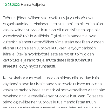
10.03.2022
Hanna Valjakka
Työntekijöiden välinen vuorovaikutus ja yhteistyö ovat
organisaatioiden toiminnan perusta. Ihmisen historian ajan
kasvokkainen vuorovaikutus on ollut ensisijainen tapa olla
yhteydessä toisiin yksilöihin. Digiloikat ja pandemia ovat
kuitenkin ajaneet tietotyöläiset viimeistään edellisen vuoden
aikana uudenlaisen vuorovaikutuksen ja työympäristön
äärelle. Etä- ja hybridityöstä satelee nyt eri toimijoiden
kartoituksia ja raportteja, mutta tieteellistä tutkimusta
aiheesta löytyy myös runsaasti.
Kasvokkaista vuorovaikutusta on pidetty niin teorian kuin
käytännön tasolla rikkaimpana vuorovaikutuksen muotona,
koska se mahdollistaa esimerkiksi nonverbaalisen viestinnän
havainnoinnin ja reaaliaikaisen vuorovaikutuksen. Toisaalta
teknologiavälitteinen vuorovaikutus mahdollistaa muun
muassa asynkronista vuorovaikutusta, joka voi joskus olla