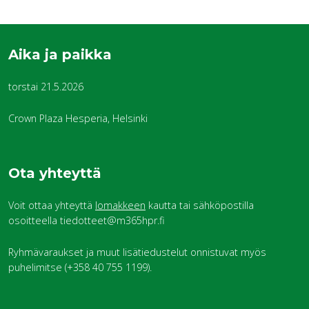
Aika ja paikka
torstai 21.5.2026
Crown Plaza Hesperia, Helsinki
Ota yhteyttä
Voit ottaa yhteyttä
lomakkeen
kautta tai sähköpostilla
osoitteella tiedotteet@m365hpr.fi
Ryhmävaraukset ja muut lisätiedustelut onnistuvat myös
puhelimitse (+358 40 755 1199).