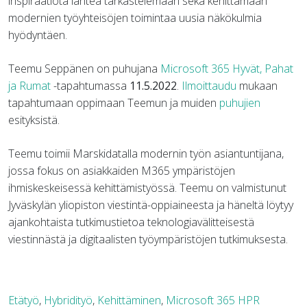
inspiraatiota lähteä tarkastelemaan sekä kehittämään
modernien työyhteisöjen toimintaa uusia näkökulmia
hyödyntäen.
Teemu Seppänen on puhujana
Microsoft 365 Hyvät, Pahat
ja Rumat
-tapahtumassa
11.5.2022
.
Ilmoittaudu
mukaan
tapahtumaan oppimaan Teemun ja muiden
puhujien
esityksistä.
Teemu toimii Marskidatalla modernin työn asiantuntijana,
jossa fokus on asiakkaiden M365 ympäristöjen
ihmiskeskeisessä kehittämistyössä. Teemu on valmistunut
Jyväskylän yliopiston viestintä-oppiaineesta ja häneltä löytyy
ajankohtaista tutkimustietoa teknologiavälitteisestä
viestinnästä ja digitaalisten työympäristöjen tutkimuksesta.
Etätyö
,
Hybridityö
,
Kehittäminen
,
Microsoft 365 HPR