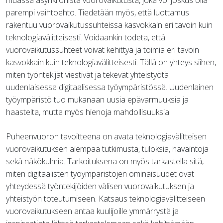
parempi vaihtoehto. Tiedetään myös, että luottamus
rakentuu vuorovaikutussuhteissa kasvokkain eri tavoin kuin
teknologiavälitteisesti. Voidaankin todeta, että
vuorovaikutussuhteet voivat kehittyä ja toimia eri tavoin
kasvokkain kuin teknologiavälitteisesti. Tällä on yhteys siihen,
miten työntekijät viestivät ja tekevät yhteistyötä
uudenlaisessa digitaalisessa työympäristössä. Uudenlainen
työympäristö tuo mukanaan uusia epävarmuuksia ja
haasteita, mutta myös hienoja mahdollisuuksia!
Puheenvuoron tavoitteena on avata teknologiavälitteisen
vuorovaikutuksen aiempaa tutkimusta, tuloksia, havaintoja
sekä näkökulmia. Tarkoituksena on myös tarkastella sitä,
miten digitaalisten työympäristöjen ominaisuudet ovat
yhteydessä työntekijöiden välisen vuorovaikutuksen ja
yhteistyön toteutumiseen. Katsaus teknologiavälitteiseen
vuorovaikutukseen antaa kuulijoille ymmärrystä ja