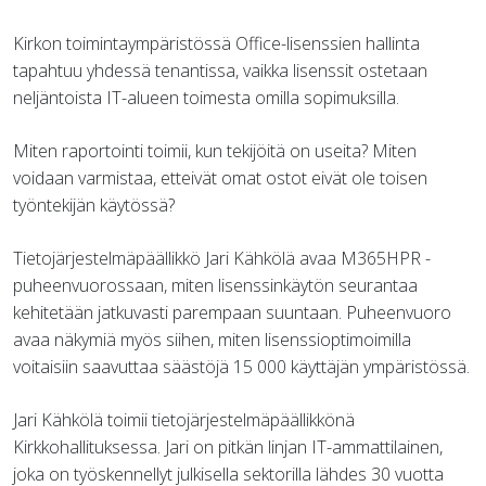
Kirkon toimintaympäristössä Office-lisenssien hallinta
tapahtuu yhdessä tenantissa, vaikka lisenssit ostetaan
neljäntoista IT-alueen toimesta omilla sopimuksilla.
Miten raportointi toimii, kun tekijöitä on useita? Miten
voidaan varmistaa, etteivät omat ostot eivät ole toisen
työntekijän käytössä?
Tietojärjestelmäpäällikkö Jari Kähkölä avaa M365HPR -
puheenvuorossaan, miten lisenssinkäytön seurantaa
kehitetään jatkuvasti parempaan suuntaan. Puheenvuoro
avaa näkymiä myös siihen, miten lisenssioptimoimilla
voitaisiin saavuttaa säästöjä 15 000 käyttäjän ympäristössä.
Jari Kähkölä toimii tietojärjestelmäpäällikkönä
Kirkkohallituksessa. Jari on pitkän linjan IT-ammattilainen,
joka on työskennellyt julkisella sektorilla lähdes 30 vuotta