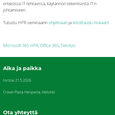
erilaisissa IT-tehtävissä, käytännön tekemisestä IT:n
johtamiseen.
Tutustu HPR-seminaarin
ohjelmaan
ja
ilmoittaudu mukaan!
Microsoft 365 HPR
,
Office 365
,
Tietotyö
Aika ja paikka
torstai 21.5.2026
Crown Plaza Hesperia, Helsinki
Ota yhteyttä