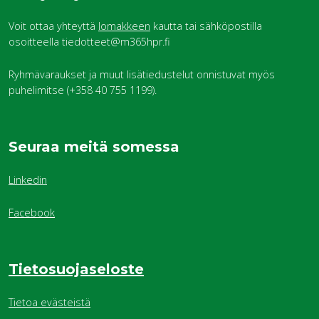
Voit ottaa yhteyttä
lomakkeen
kautta tai sähköpostilla
osoitteella tiedotteet@m365hpr.fi
Ryhmävaraukset ja muut lisätiedustelut onnistuvat myös
puhelimitse (+358 40 755 1199).
Seuraa meitä somessa
Linkedin
Facebook
Tietosuojaseloste
Tietoa evästeistä