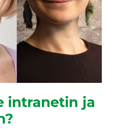
 intranetin ja
n?