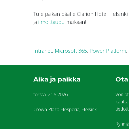
Tule paikan päälle Clarion Hotel Helsinki
ja
ilmoittaudu
mukaan!
Intranet
,
Microsoft 365
,
Power Platform
,
Aika ja paikka
Ota
torstai 21.5.2026
Voit o
kautta 
tiedot
Crown Plaza Hesperia, Helsinki
Ryhmäv