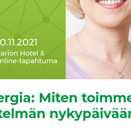
rgia: Miten toimme
stelmän nykypäivää