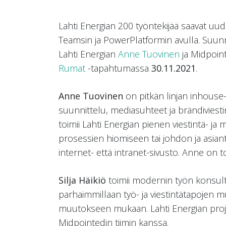
Lahti Energian 200 työntekijää saavat uud
Teamsin ja PowerPlatformin avulla. Suunni
Lahti Energian
Anne Tuovinen
ja Midpoin
Rumat
-tapahtumassa
30.11.2021
.
Anne Tuovinen
on pitkän linjan inhouse-v
suunnittelu, mediasuhteet ja brändiviest
toimii Lahti Energian pienen viestintä- ja 
prosessien hiomiseen tai johdon ja asian
internet- että intranet-sivusto. Anne on
Silja Häikiö
toimii modernin työn konsultt
parhaimmillaan työ- ja viestintätapojen m
muutokseen mukaan. Lahti Energian projekt
Midpointedin tiimin kanssa.