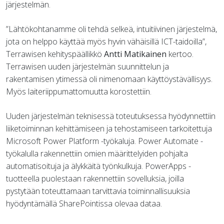
järjestelmän.
”Lähtökohtanamme oli tehdä selkeä, intuitiivinen järjestelmä,
jota on helppo käyttää myös hyvin vähäisillä ICT-taidoilla”,
Terrawisen kehityspäällikkö
Antti Matikainen
kertoo.
Terrawisen uuden järjestelmän suunnittelun ja
rakentamisen ytimessä oli nimenomaan käyttöystävällisyys.
Myös laiteriippumattomuutta korostettiin.
Uuden järjestelmän teknisessä toteutuksessa hyödynnettiin
liiketoiminnan kehittämiseen ja tehostamiseen tarkoitettuja
Microsoft Power Platform -työkaluja. Power Automate -
työkalulla rakennettiin omien määrittelyiden pohjalta
automatisoituja ja älykkäitä työnkulkuja. PowerApps -
tuotteella puolestaan rakennettiin sovelluksia, joilla
pystytään toteuttamaan tarvittavia toiminnallisuuksia
hyödyntämällä SharePointissa olevaa dataa.