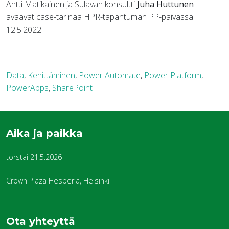
Antti Matikainen ja Sulavan konsultti
Juha Huttunen
avaavat case-tarinaa HPR-tapahtuman PP-päivässä
12.5.2022.
Data
,
Kehittäminen
,
Power Automate
,
Power Platform
,
PowerApps
,
SharePoint
Aika ja paikka
torstai 21.5.2026
Crown Plaza Hesperia, Helsinki
Ota yhteyttä