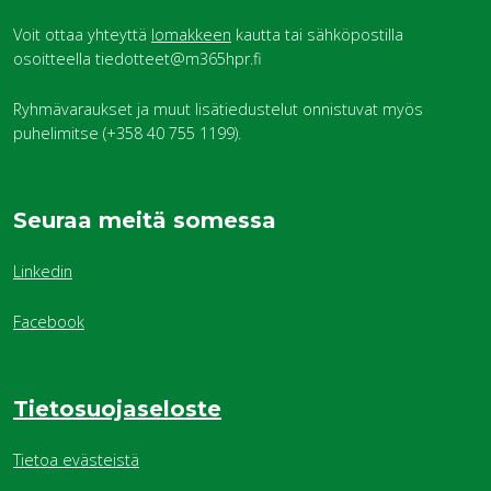
Voit ottaa yhteyttä
lomakkeen
kautta tai sähköpostilla
osoitteella tiedotteet@m365hpr.fi
Ryhmävaraukset ja muut lisätiedustelut onnistuvat myös
puhelimitse (+358 40 755 1199).
Seuraa meitä somessa
Linkedin
Facebook
Tietosuojaseloste
Tietoa evästeistä