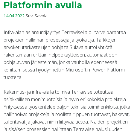
Platformin avulla
14.04.2022
Suvi Savola
Infra-alan asiantuntijayritys Terrawisella oli tarve parantaa
projektien hallinnan prosesseja ja työkaluja. Tarkkojen
arvoketjutarkastelujen pohjalta Sulava auttoi yhtiötä
rakentamaan erittäin helppokäyttöisen, automaatioon
pohjautuvan järjestelmän, jonka vauhdilla edenneessä
kehittämisessä hyödynnettiin Microsoftin Power Platform -
tuotteita.
Rakennus- ja infra-alalla toimiva Terrawise toteuttaa
asiakkailleen monimuotoisia ja hyvin eri kokoisia projekteja.
Yrityksessä työskentelee paljon teknisiä toimihenkilöitä, jotka
hallinnoivat projekteja ja roolista riippuen tuottavat, hakevat,
tallentavat ja jakavat niihin liittyvää tietoa. Näiden projektien
ja sisäisen prosessien hallintaan Terrawise halusi uuden