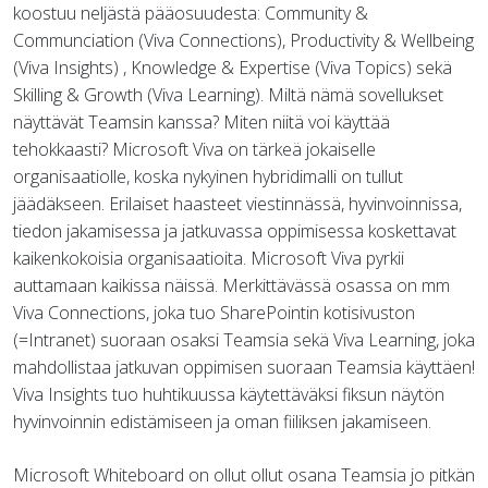
koostuu neljästä pääosuudesta: Community &
Communciation (Viva Connections), Productivity & Wellbeing
(Viva Insights) , Knowledge & Expertise (Viva Topics) sekä
Skilling & Growth (Viva Learning). Miltä nämä sovellukset
näyttävät Teamsin kanssa? Miten niitä voi käyttää
tehokkaasti? Microsoft Viva on tärkeä jokaiselle
organisaatiolle, koska nykyinen hybridimalli on tullut
jäädäkseen. Erilaiset haasteet viestinnässä, hyvinvoinnissa,
tiedon jakamisessa ja jatkuvassa oppimisessa koskettavat
kaikenkokoisia organisaatioita. Microsoft Viva pyrkii
auttamaan kaikissa näissä. Merkittävässä osassa on mm
Viva Connections, joka tuo SharePointin kotisivuston
(=Intranet) suoraan osaksi Teamsia sekä Viva Learning, joka
mahdollistaa jatkuvan oppimisen suoraan Teamsia käyttäen!
Viva Insights tuo huhtikuussa käytettäväksi fiksun näytön
hyvinvoinnin edistämiseen ja oman fiiliksen jakamiseen.
Microsoft Whiteboard on ollut ollut osana Teamsia jo pitkän