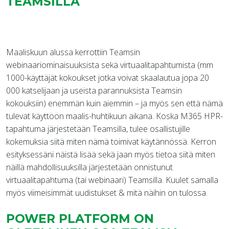
TEAMSILLA
Maaliskuun alussa kerrottiin Teamsin
webinaariominaisuuksista sekä virtuaalitapahtumista (mm
1000-käyttäjät kokoukset jotka voivat skaalautua jopa 20
000 katselijaan ja useista parannuksista Teamsin
kokouksiin) enemmän kuin aiemmin – ja myös sen että nämä
tulevat käyttöön maalis-huhtikuun aikana. Koska M365 HPR-
tapahtuma järjestetään Teamsilla, tulee osallistujille
kokemuksia siitä miten nämä toimivat käytännössä. Kerron
esityksessäni näistä lisää sekä jaan myös tietoa siitä miten
näillä mahdollisuuksilla järjestetään onnistunut
virtuaalitapahtuma (tai webinaari) Teamsilla. Kuulet samalla
myös viimeisimmät uudistukset & mitä näihin on tulossa.
POWER PLATFORM ON