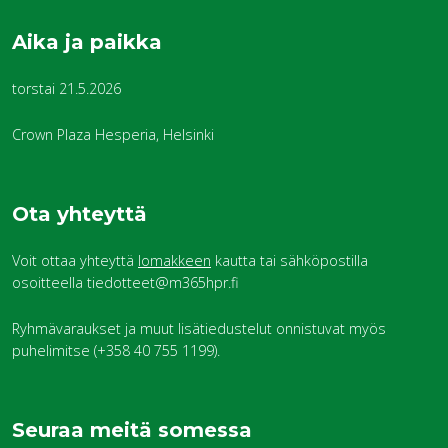
Aika ja paikka
torstai 21.5.2026
Crown Plaza Hesperia, Helsinki
Ota yhteyttä
Voit ottaa yhteyttä
lomakkeen
kautta tai sähköpostilla
osoitteella tiedotteet@m365hpr.fi
Ryhmävaraukset ja muut lisätiedustelut onnistuvat myös
puhelimitse (+358 40 755 1199).
Seuraa meitä somessa