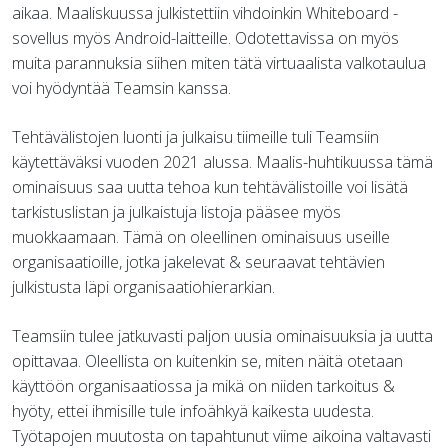
aikaa. Maaliskuussa julkistettiin vihdoinkin Whiteboard -
sovellus myös Android-laitteille. Odotettavissa on myös
muita parannuksia siihen miten tätä virtuaalista valkotaulua
voi hyödyntää Teamsin kanssa.
Tehtävälistojen luonti ja julkaisu tiimeille tuli Teamsiin
käytettäväksi vuoden 2021 alussa. Maalis-huhtikuussa tämä
ominaisuus saa uutta tehoa kun tehtävälistoille voi lisätä
tarkistuslistan ja julkaistuja listoja pääsee myös
muokkaamaan. Tämä on oleellinen ominaisuus useille
organisaatioille, jotka jakelevat & seuraavat tehtävien
julkistusta läpi organisaatiohierarkian.
Teamsiin tulee jatkuvasti paljon uusia ominaisuuksia ja uutta
opittavaa. Oleellista on kuitenkin se, miten näitä otetaan
käyttöön organisaatiossa ja mikä on niiden tarkoitus &
hyöty, ettei ihmisille tule infoähkyä kaikesta uudesta.
Työtapojen muutosta on tapahtunut viime aikoina valtavasti