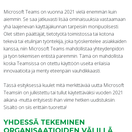
Microsoft Teams on vuonna 2021 vielä enemmän kuin
aiemmin. Se saa jatkuvasti lisää ominaisuuksia vastaamaan
yhä laajenevan käyttäjäkunnan tarpeisiin monipuolisesti.
Olet sitten päättäjät, tietotyötä toimistossa tai kotona
tekevä tai etulinjan työntekijä, joka työskentelee asiakkaiden
kanssa, niin Microsoft Teams mahdollistaa yhteydenpidon
ja työn tekemisen entistä paremmin. Tämä on mahdollista
koska Teamsissa on otettu käyttöön useita erilaisia
innovaatioita ja menty eteenpäin vauhdikkaasti.
Tässä esityksessä kuulet mitä merkittävää uutta Microsoft
Teamsiin on julkistettu tai tullut käytettäväksi vuoden 2021
aikana -mutta erityisesti ihan viime hetken uudistuksiin.
Sisältö on siis erittäin tuoretta!
YHDESSÄ TEKEMINEN
ORGANISAATIOIDEN VÄLILLÄ