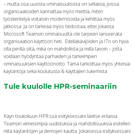
– mutta osa uusista ominaisuuksista on sellaisia, joissa
organisaatioiden kannattaa myös miettiä, miten
työskentelyä voitaisiin modernisoida ja kehittää myös
jatkossa. Ja on tärkeää myös tiedostaa, ettei jokaista
Microsoft Teamsin ominaisuutta ole tarpeen lanseerata
organisaation käyttöön heti. Edelläkävijöiden ja ITn on hyvä
olla perillä siitä, mikä on mahdollista ja millä tavoin – jotta
voidaan hyödyntää parhaiden ja tärkeimpien
ominaisuuksien käyttöönotto. Tämä tarkoittaa myös yhteisiä
käytäntöjä sekä koulutusta & käyttäjien tukemista.
Tule kuulolle HPR-seminaariin
Käyn toukokuun HPR:ssä esityksessäni lävitse erilaisia
Teamsin viimeisimpiä uudistuksia ja mahdollisuuksia esitellen
niitä käytäntöjen ja demojen kautta. Jokaisessa esityksessäni