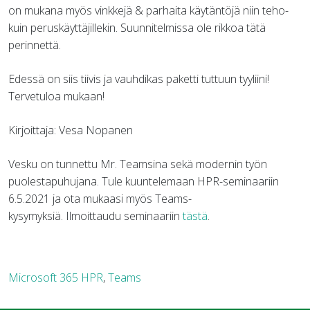
on mukana myös vinkkejä & parhaita käytäntöjä niin teho-
kuin peruskäyttäjillekin. Suunnitelmissa ole rikkoa tätä
perinnettä.
Edessä on siis tiivis ja vauhdikas paketti tuttuun tyyliini!
Tervetuloa mukaan!
Kirjoittaja: Vesa Nopanen
Vesku on tunnettu Mr. Teamsina sekä modernin työn
puolestapuhujana. Tule kuuntelemaan HPR-seminaariin
6.5.2021 ja ota mukaasi myös Teams-
kysymyksiä. Ilmoittaudu seminaariin
tästä
.
Microsoft 365 HPR
,
Teams