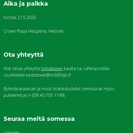
Aika ja paikka
torstai 21.5.2026
Crown Plaza Hesperia, Helsinki
Ota yhteyttä
Voit ottaa yhteyttä
lomakkeen
kautta tai sähköpostilla
osoitteella tiedotteet@m365hpr.fi
Ryhmävaraukset ja muut lisätiedustelut onnistuvat myös
puhelimitse (+358 40 755 1199).
Seuraa meitä somessa
Linkedin