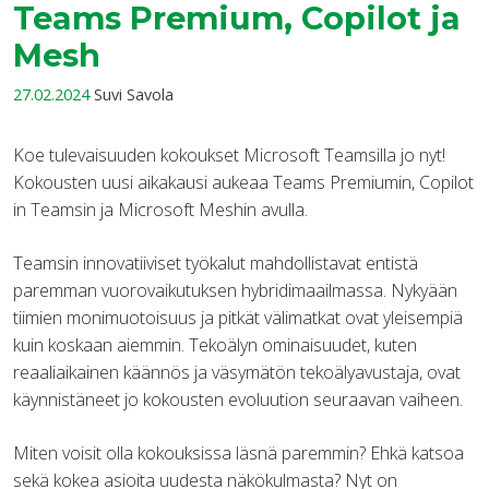
Teams Premium, Copilot ja
Mesh
27.02.2024
Suvi Savola
Koe tulevaisuuden kokoukset Microsoft Teamsilla jo nyt!
Kokousten uusi aikakausi aukeaa Teams Premiumin, Copilot
in Teamsin ja Microsoft Meshin avulla.
Teamsin innovatiiviset työkalut mahdollistavat entistä
paremman vuorovaikutuksen hybridimaailmassa. Nykyään
tiimien monimuotoisuus ja pitkät välimatkat ovat yleisempiä
kuin koskaan aiemmin. Tekoälyn ominaisuudet, kuten
reaaliaikainen käännös ja väsymätön tekoälyavustaja, ovat
käynnistäneet jo kokousten evoluution seuraavan vaiheen.
Miten voisit olla kokouksissa läsnä paremmin? Ehkä katsoa
sekä kokea asioita uudesta näkökulmasta? Nyt on