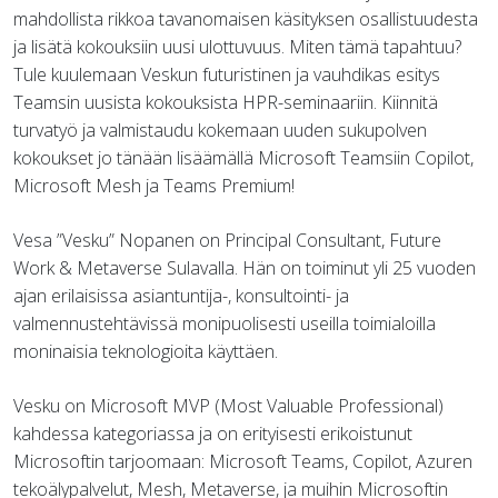
mahdollista rikkoa tavanomaisen käsityksen osallistuudesta
ja lisätä kokouksiin uusi ulottuvuus. Miten tämä tapahtuu?
Tule kuulemaan Veskun futuristinen ja vauhdikas esitys
Teamsin uusista kokouksista HPR-seminaariin. Kiinnitä
turvatyö ja valmistaudu kokemaan uuden sukupolven
kokoukset jo tänään lisäämällä Microsoft Teamsiin Copilot,
Microsoft Mesh ja Teams Premium!
Vesa ”Vesku” Nopanen on Principal Consultant, Future
Work & Metaverse Sulavalla. Hän on toiminut yli 25 vuoden
ajan erilaisissa asiantuntija-, konsultointi- ja
valmennustehtävissä monipuolisesti useilla toimialoilla
moninaisia teknologioita käyttäen.
Vesku on Microsoft MVP (Most Valuable Professional)
kahdessa kategoriassa ja on erityisesti erikoistunut
Microsoftin tarjoomaan: Microsoft Teams, Copilot, Azuren
tekoälypalvelut, Mesh, Metaverse, ja muihin Microsoftin