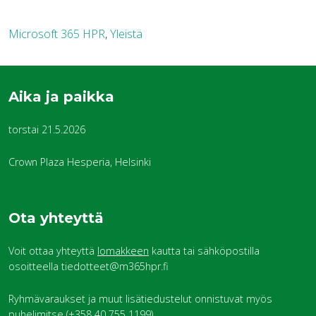
Microsoft 365 HPR
,
Yleistä
Aika ja paikka
torstai 21.5.2026
Crown Plaza Hesperia, Helsinki
Ota yhteyttä
Voit ottaa yhteyttä
lomakkeen
kautta tai sähköpostilla
osoitteella tiedotteet@m365hpr.fi
Ryhmävaraukset ja muut lisätiedustelut onnistuvat myös
puhelimitse (+358 40 755 1199).