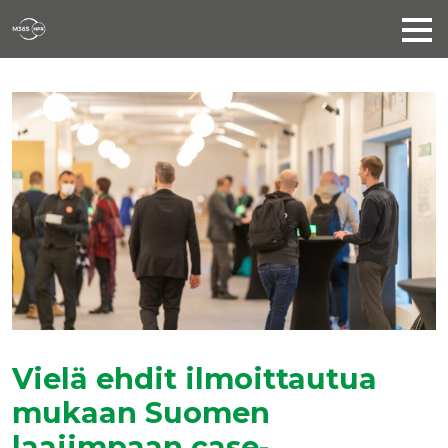
Vielä ehdit ilmoittautua
mukaan Suomen
laajimpaan case-