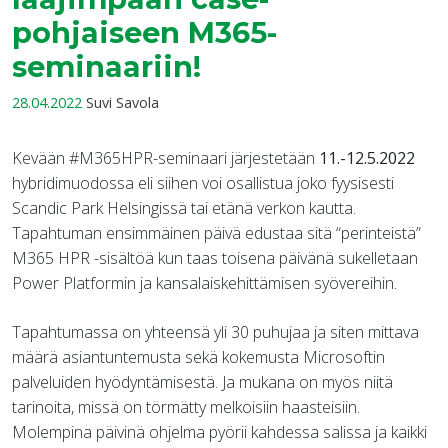
pohjaiseen M365-
seminaariin!
28.04.2022
Suvi Savola
Kevään #M365HPR-seminaari järjestetään
11.-12.5.2022
hybridimuodossa eli siihen voi osallistua joko fyysisesti
Scandic Park Helsingissä tai etänä verkon kautta.
Tapahtuman ensimmäinen päivä edustaa sitä “perinteistä”
M365 HPR -sisältöä kun taas toisena päivänä sukelletaan
Power Platformin ja kansalaiskehittämisen syövereihin.
Tapahtumassa on yhteensä yli 30 puhujaa ja siten mittava
määrä asiantuntemusta sekä kokemusta Microsoftin
palveluiden hyödyntämisestä. Ja mukana on myös niitä
tarinoita, missä on törmätty melkoisiin haasteisiin.
Molempina päivinä ohjelma pyörii kahdessa salissa ja kaikki