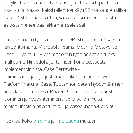
esitykset striimataan etäosallistujille. Lisäksi tapahtuman
osallistujat saavat kaikki tallenteet käyttöönsä kahden viikon
ajaksi. Nyt ei enää haittaa, vaikka kaksi mielenkiintoista
esitystä menee päällekkäin eri saleissa!
Tulevaisuuden työelämä, Case OP-ryhmä: Teams kaiken
käyttöliittymänä, Microsoft Teams, Mesh ja Metaverse,
Case – Työkalu UPM:n modernin työn adoption tueksi –
malliesimerkki tiedolla johtamisen konkreettisesta
implementoinnista, Case Terrawise -
Toiminnanohjausjärjestelmän rakentaminen Power
Platformin avulla, Case: Tuotannon datan hyödyntäminen
tiedolla johtamisessa, Power BI -raportointiympäristön
luominen ja hyödyntäminen… sekä paljon muita
mielenkiintoisia asiantuntija – ja casepuheenvuoroja!
Tsekkaa koko
ohjelma
ja
ilmoittaudu
mukaan!