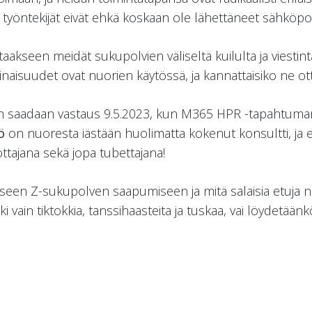
 työntekijät eivät ehkä koskaan ole lähettäneet sähköpo
staakseen meidät sukupolvien väliseltä kuilulta ja viesti
aisuudet ovat nuorien käytössä, ja kannattaisiko ne ot
 saadaan vastaus 9.5.2023, kun M365 HPR -tapahtuman 
ö
on nuoresta iästään huolimatta kokenut konsultti, ja 
ttajana sekä jopa tubettajana!
kseen Z-sukupolven saapumiseen ja mitä salaisia etuja n
 vain tiktokkia, tanssihaasteita ja tuskaa, vai löydetäänk