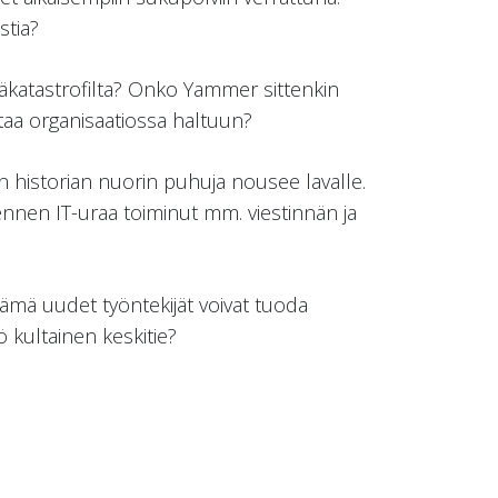
stia?
ntäkatastrofilta? Onko Yammer sittenkin
taa organisaatiossa haltuun?
historian nuorin puhuja nousee lavalle.
ennen IT-uraa toiminut mm. viestinnän ja
ämä uudet työntekijät voivat tuoda
ö kultainen keskitie?