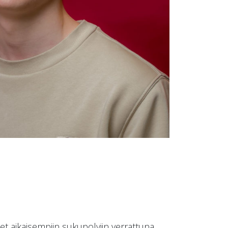
set aikaisempiin sukupolviin verrattuna.