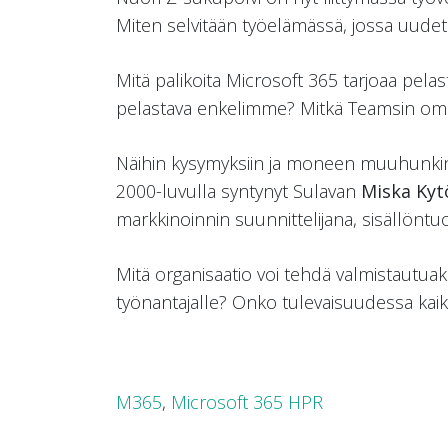
Miten selvitään työelämässä, jossa uudet
Mitä palikoita Microsoft 365 tarjoaa pela
pelastava enkelimme? Mitkä Teamsin omin
Näihin kysymyksiin ja moneen muuhunkin
2000-luvulla syntynyt Sulavan
Miska Kyt
markkinoinnin suunnittelijana, sisällöntuo
Mitä organisaatio voi tehdä valmistautua
työnantajalle? Onko tulevaisuudessa kaikki
M365
,
Microsoft 365 HPR