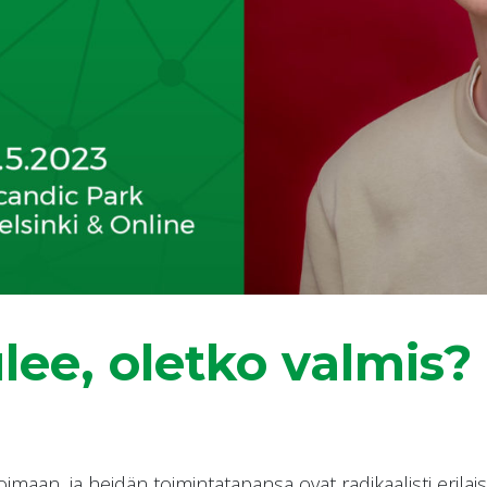
lee, oletko valmis?
imaan, ja heidän toimintatapansa ovat radikaalisti erilai