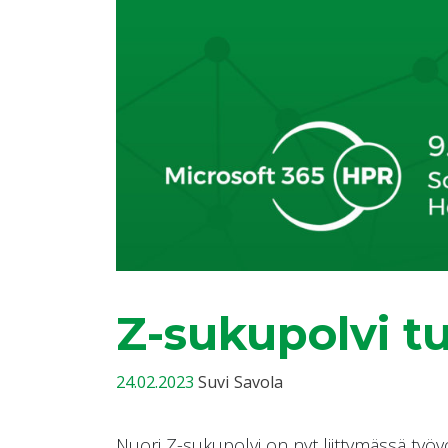
Z-sukupolvi tu
24.02.2023
Suvi Savola
Nuori Z-sukupolvi on nyt liittymässä työvo