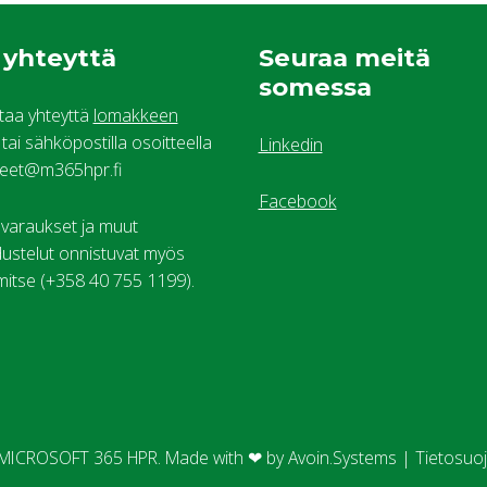
 yhteyttä
Seuraa meitä
somessa
ttaa yhteyttä
lomakkeen
tai sähköpostilla osoitteella
Linkedin
teet@m365hpr.fi
Facebook
araukset ja muut
edustelut onnistuvat myös
mitse (+358 40 755 1199).
MICROSOFT 365 HPR.
Made with ❤ by
Avoin.Systems
|
Tietosuo