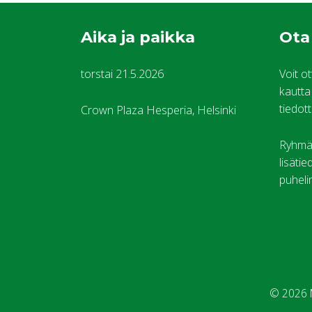
Aika ja paikka
Ota
torstai 21.5.2026
Voit o
kautta 
tiedot
Crown Plaza Hesperia, Helsinki
Ryhmäv
lisäti
puheli
© 2026