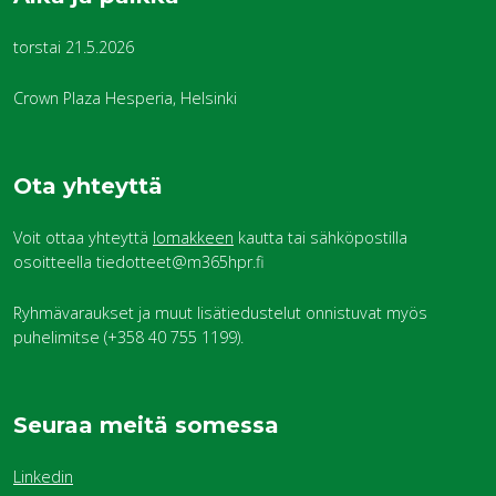
torstai 21.5.2026
Crown Plaza Hesperia, Helsinki
Ota yhteyttä
Voit ottaa yhteyttä
lomakkeen
kautta tai sähköpostilla
osoitteella tiedotteet@m365hpr.fi
Ryhmävaraukset ja muut lisätiedustelut onnistuvat myös
puhelimitse (+358 40 755 1199).
Seuraa meitä somessa
Linkedin