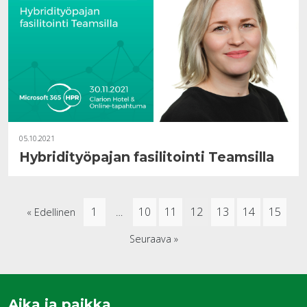
05.10.2021
Hybridityöpajan fasilitointi Teamsilla
1
10
11
12
13
14
15
« Edellinen
…
Seuraava »
Aika ja paikka