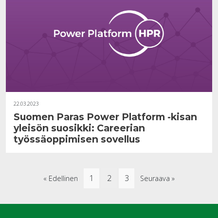
22.03.2023
Suomen Paras Power Platform -kisan
yleisön suosikki: Careerian
työssäoppimisen sovellus
1
2
3
« Edellinen
Seuraava »