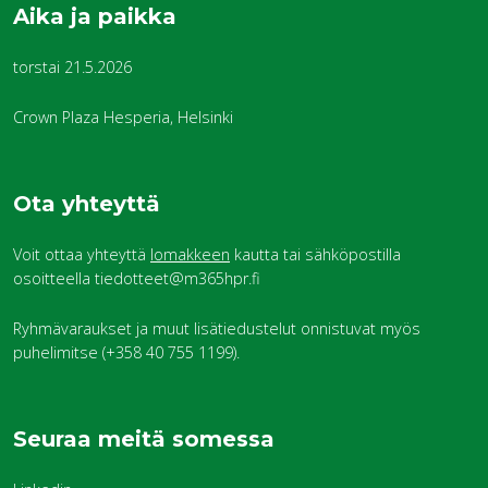
Aika ja paikka
torstai 21.5.2026
Crown Plaza Hesperia, Helsinki
Ota yhteyttä
Voit ottaa yhteyttä
lomakkeen
kautta tai sähköpostilla
osoitteella tiedotteet@m365hpr.fi
Ryhmävaraukset ja muut lisätiedustelut onnistuvat myös
puhelimitse (+358 40 755 1199).
Seuraa meitä somessa