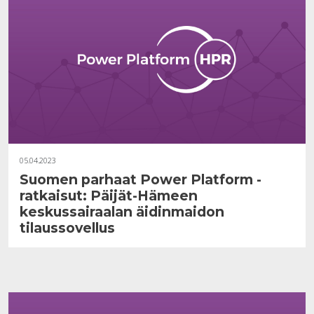
05.04.2023
Suomen parhaat Power Platform -
ratkaisut: Päijät-Hämeen
keskussairaalan äidinmaidon
tilaussovellus